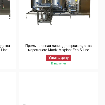
одства
Промышленная линия для производства
о Matrix Mixplant Eco M Line
мороженого Matrix Mixplant Eco S Line
Узнать цену
В наличии