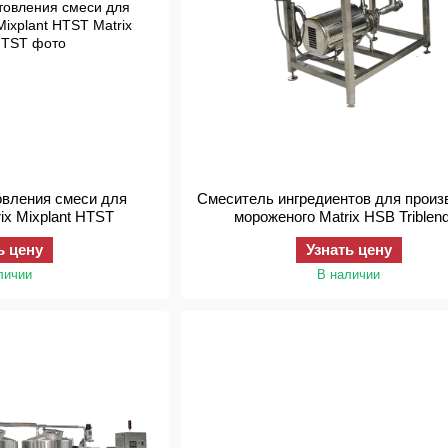
овления смеси для
Смеситель ингредиентов для произ
ix Mixplant HTST
мороженого Matrix HSB Triblen
ь цену
Узнать цену
личии
В наличии