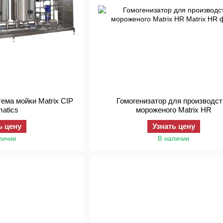
ема мойки Matrix CIP
Гомогенизатор для производс
matics
мороженого Matrix HR
ь цену
Узнать цену
личии
В наличии