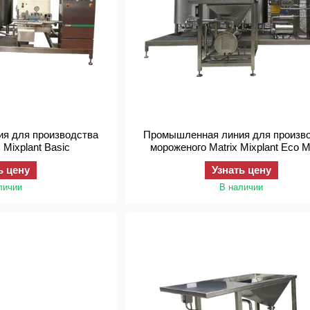
я для производства
Промышленная линия для произв
 Mixplant Basic
мороженог
ь цену
Узнать цену
личии
В наличии