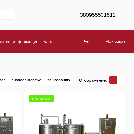
+380955531511
Мой заказ
актная информация
Блог
Рус
тавка
Обмен и возврат
Бренды
Отображение:
вле
сначала дороже
по названию
ПОД ЗАКАЗ