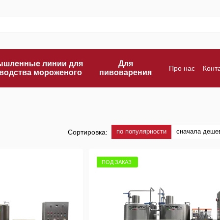
шленные линии для
Для
Про нас
Конт
водства мороженого
пивоварения
Оплата и дос
по популярности
сначала деше
Сортировка:
ПОД ЗАКАЗ