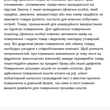
споживачів», споживачем, права якого захищаються на
підставі Закону, є лише громадянин (фізична особа), який
придбає, замовляє, використовує або має намір придбати чи
замовити товари (роботи, послуги) для власних побутових
потреб. Товар, призначений для комерційного використання
не підлягає поверненню. Для здійснення повернення
покупець (фізична особа) повинен заповнити заяву на
повернення і надати товар і видаткову накладну (товарний
чек). Всі додаткові умови повернення або обміну товару
необхідно узгодити з співробітниками компанії. Щоб уникнути
неприємностей, при отриманні замовлення (в тому числі на
відділення транспортних компаній) завжди перевіряйте товар,
переглядайте уважно на предмет браку або інших дефектів.
Повернення грошових коштів по онлайн-оплатах. Для
здійснення повернення коштів оплати на р/р, клієнт
зобов'язаний написати супровідний лист з вмістом причини
повернення в довільній формі, так само в листі повинен
вказати реквізити для повернення грошових коштів.