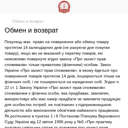
Обмен и возврат
Обмен и возврат
Покупець має право на повернення або обміну товару
протягом 14 календарних днів (не рахуючи дня покупки
товару), якщо він не вказаний у переліку товарів, які
неможливо повернути згідно закону «Про захист прав
споживачів» тільки приватним (фізичним) особам. Закон
України «Про захист прав споживачів», в якому йдеться про
повернення товарів протягом 14 днів, поширюється тільки на
фізичних осіб, і не поширюється на юридичних осіб. Згідно п.
22 ст. 1 Закону України «Про захист прав споживачів»
споживачем є фізична особа, яка придбаває, замовляє,
використовує або має намір придбати чи замовити продукцію
для особистих потреб, не пов'язаних з підприємницькою
діяльністю або виконанням обов'язків найманого працівника.
Як роз'яснено в пунктах 1 і 6 Постанови Пленуму Верховного
Суду України від 12 квітня 1996 року у №5 «Про практику
розгляду цивільних справ за позовами про захист прав