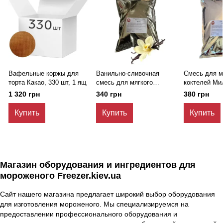
Вафельные коржы для
Ванильно-сливочная
Смесь для 
торта Какао, 330 шт, 1 ящ
смесь для мягкого
коктелей Милк
мороженого Элит Ред
Мастер, 2 кг
1 320 грн
340 грн
380 грн
Мастер, 2 кг
Купить
Купить
Купить
Магазин оборудования и ингредиентов для
мороженого Freezer.kiev.ua
Сайт нашего магазина предлагает широкий выбор оборудования
для изготовления мороженого. Мы специализируемся на
предоставлении профессионального оборудования и