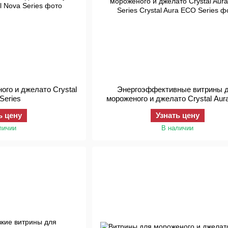
ого и джелато Crystal
Энергоэффективные витрины 
Series
мороженого и джелато Crystal Au
Series
ь цену
Узнать цену
личии
В наличии