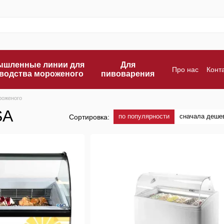
шленные линии для
Для
Про нас
Конт
водства мороженого
пивоварения
Оплата и дос
роженого
SA
по популярности
сначала деше
Сортировка: