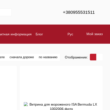
+380955531511
Мой заказ
актная информация
Блог
Рус
тавка
Обмен и возврат
Бренды
Отображение:
вле
сначала дороже
по названию