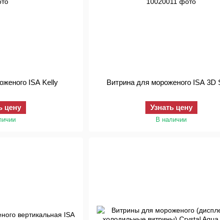
оженого ISA Kelly
Витрина для мороженого ISA 3D
ь цену
Узнать цену
личии
В наличии