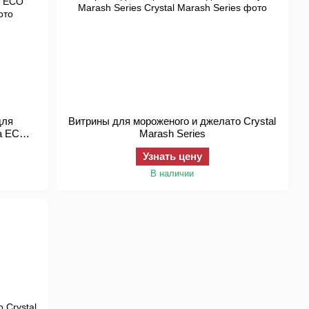
для
Витрины для мороженого и джелато Crystal
ra ECO
Marash Series
Узнать цену
В наличии