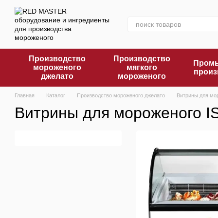
Перейти к основному контенту
Производство
Производство
Промы
мороженого
мягкого
произ
джелато
мороженого
Главная
Каталог
Производство мороженого джелато
Витрины для мо
Витрины для мороженого I