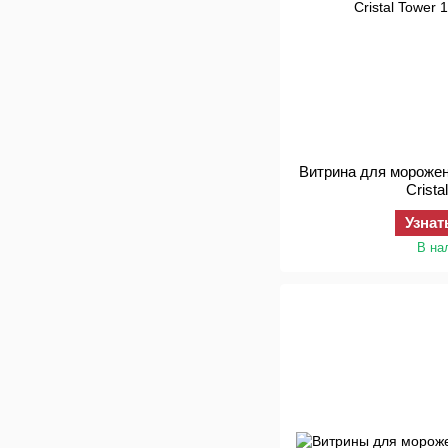
Витрина для морожен
Crista
Узнат
В на