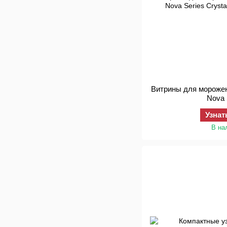
Витрины для морожен
Nova 
Узнат
В на