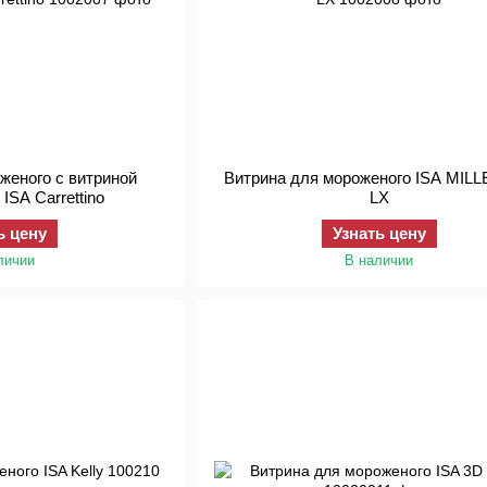
женого с витриной
Витрина для мороженого ISA MIL
ISA Carrettino
LX
ь цену
Узнать цену
личии
В наличии