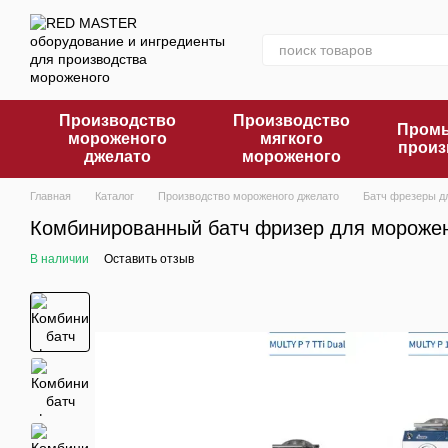
Перейти к основному контенту
Производство
Производство
Промы
мороженого
мягкого
произ
джелато
мороженого
Главная
Каталог
Производство мороженого джелато
Батч фрезеры д
Комбинированный батч фризер для морожено
В наличии
Оставить отзыв