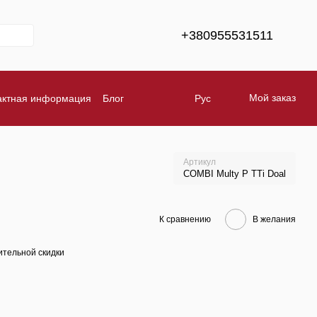
+380955531511
Мой заказ
актная информация
Блог
Рус
тавка
Обмен и возврат
Бренды
Артикул
COMBI Multy P TTi Doal
К сравнению
В желания
тельной скидки