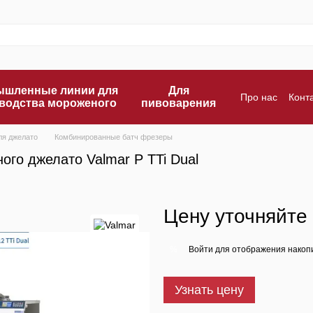
шленные линии для
Для
Про нас
Конт
водства мороженого
пивоварения
Оплата и дос
ля джелато
Комбинированные батч фрезеры
го джелато Valmar P TTi Dual
Цену уточняйте
Войти
для отображения накопи
%
Узнать цену