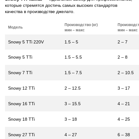
которые стремятся достичь самых высоких стандартов
качества в производстве джелато.
Производство (кг)
Производст
Модель
мин – макс
мин – макс
Snowy 5 TTi 220V
1.5 – 5
2 – 7
Snowy 5 TTi
1.5 – 5.5
2 – 8
Snowy 7 TTi
1.5 – 7.5
2 – 10.5
Snowy 12 TTi
2 – 12.5
3 – 17
Snowy 16 TTi
3 – 15.5
4 – 21
Snowy 18 TTi
3 – 18
4 – 25
Snowy 27 TTi
4 – 27
6 – 38