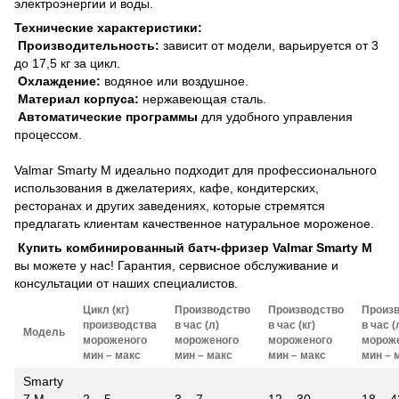
электроэнергии и воды.
Технические характеристики:
Производительность:
зависит от модели, варьируется от 3
до 17,5 кг за цикл.
Охлаждение:
водяное или воздушное.
Материал корпуса:
нержавеющая сталь.
Автоматические программы
для удобного управления
процессом.
Valmar Smarty M идеально подходит для профессионального
использования в джелатериях, кафе, кондитерских,
ресторанах и других заведениях, которые стремятся
предлагать клиентам качественное натуральное мороженое.
Купить комбинированный батч-фризер Valmar Smarty M
вы можете у нас! Гарантия, сервисное обслуживание и
консультации от наших специалистов.
Цикл (кг)
Производство
Производство
Произ
производства
в час (л)
в час (кг)
в час (
Модель
мороженого
мороженого
мороженого
морож
мин – макс
мин – макс
мин – макс
мин – 
Smarty
7 M
2 – 5
3 – 7
12 – 30
18 – 4