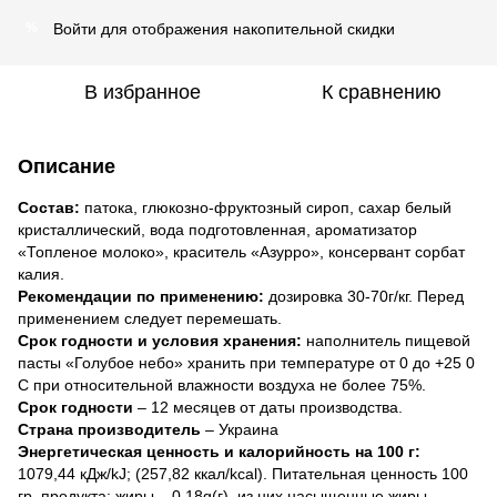
Войти
для отображения накопительной скидки
%
В избранное
К сравнению
Описание
Состав:
патока, глюкозно-фруктозный сироп, сахар белый
кристаллический, вода подготовленная, ароматизатор
«Топленое молоко», краситель «Азурро», консервант сорбат
калия.
Рекомендации по применению:
дозировка 30-70г/кг. Перед
применением следует перемешать.
Срок годности и условия хранения:
наполнитель пищевой
пасты «Голубое небо» хранить при температуре от 0 до +25 0
С при относительной влажности воздуха не более 75%.
Срок годности
– 12 месяцев от даты производства.
Страна производитель
– Украина
Энергетическая ценность и калорийность на 100 г:
1079,44 кДж/kJ; (257,82 ккал/kcal). Питательная ценность 100
гр. продукта: жиры – 0,18g(г), из них насыщенные жиры