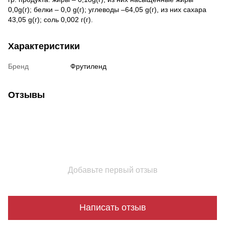
0,0g(г); белки – 0,0 g(г); углеводы –64,05 g(г), из них сахара
43,05 g(г); соль 0,002 г(г).
Характеристики
Бренд
Фрутиленд
Отзывы
Добавьте первый отзыв
Написать отзыв