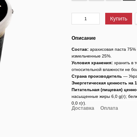
Купить
Описание
Состав:
арахисовая паста 75% 
измельченные 25%.
Условия хранения:
хранить в 
относительной влажности не б
Страна производитель
— Укра
Энергетическая ценность на 1
Питательная (пищевая) ценнос
насыщенные жиры 6,0 g(г); белки 
0,0 г(г).
Доставка
Оплата