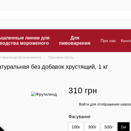
шленные линии для
Для
Про нас
Конт
водства мороженого
пивоварения
Оплата и дос
я производства мороженого
Ореховые пасты
туральная без добавок хрустящий, 1 кг
310 грн
Войти
для отображения накопи
%
Фасування
100г
300г
500г
1кг