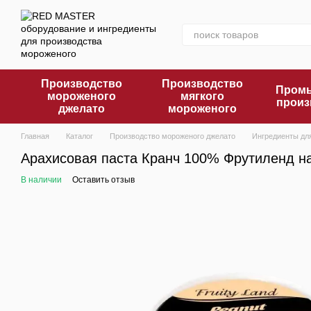
Перейти к основному контенту
Производство
Производство
Промы
мороженого
мягкого
произ
джелато
мороженого
Главная
Каталог
Производство мороженого джелато
Ингредиенты дл
Арахисовая паста Кранч 100% Фрутиленд на
В наличии
Оставить отзыв