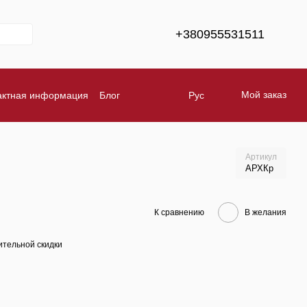
+380955531511
Мой заказ
актная информация
Блог
Рус
тавка
Обмен и возврат
Бренды
Артикул
АРХКр
К сравнению
В желания
тельной скидки