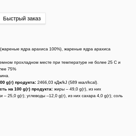
Быстрый заказ
(жареные ядра арахиса 100%), жареные ядра арахиса
темном прохладном месте при температуре не более 25 C и
олее 75%
ина.
00 g(г) продукта:
2466,03 кДж/kJ (589 ккал/kcal).
ть на 100 g(г) продукта:
жиры – 49,0 g(г), из них
– 25,0 g(г); углеводы –12,0 g(г), из них сахара 4,0 g(г); соль