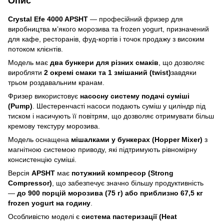
Опис
Crystal Efe 4000 APSHT
— професійний фризер для
виробництва м’якого морозива та frozen yogurt, призначений
для кафе, ресторанів, фуд-кортів і точок продажу з високим
потоком клієнтів.
Модель має
два бункери для різних смаків
, що дозволяє
виробляти
2 окремі смаки та 1 змішаний (twist)
завдяки
трьом роздавальним кранам.
Фризер використовує
насосну систему подачі суміші
(Pump)
. Шестеренчасті насоси подають суміш у циліндр під
тиском і насичують її повітрям, що дозволяє отримувати більш
кремову текстуру морозива.
Модель оснащена
мішалками у бункерах (Hopper Mixer)
з
магнітною системою приводу, які підтримують рівномірну
консистенцію суміші.
Версія
APSHT
має
потужний компресор (Strong
Compressor)
, що забезпечує значно більшу продуктивність
—
до 900 порцій морозива (75 г) або приблизно 67,5 кг
frozen yogurt на годину
.
Особливістю моделі є
система пастеризації (Heat