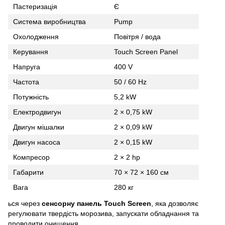
Пастеризація
Є
Система виробництва
Pump
Охолодження
Повітря / вода
Керування
Touch Screen Panel
Напруга
400 V
Частота
50 / 60 Hz
Потужність
5,2 kW
Електродвигун
2 × 0,75 kW
Двигун мішалки
2 × 0,09 kW
Двигун насоса
2 × 0,15 kW
Компресор
2 × 2 hp
Габарити
70 × 72 × 160 см
Вага
280 кг
ься через
сенсорну панель Touch Screen
, яка дозволяє
регулювати твердість морозива, запускати обладнання та
проводити очищення.