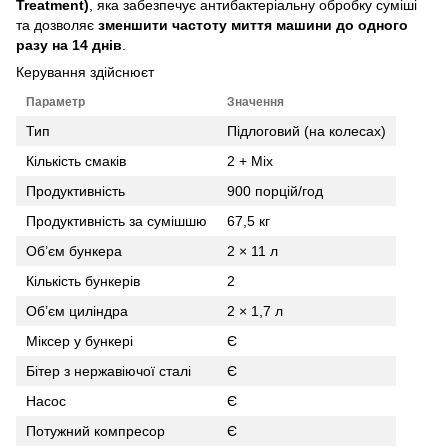
Treatment)
, яка забезпечує антибактеріальну обробку суміші
та дозволяє
зменшити частоту миття машини до одного
разу на 14 днів
.
Керування здійснюєт
Параметр
Значення
Тип
Підлоговий (на колесах)
Кількість смаків
2 + Mix
Продуктивність
900 порцій/год
Продуктивність за сумішшю
67,5 кг
Об’єм бункера
2 × 11 л
Кількість бункерів
2
Об’єм циліндра
2 × 1,7 л
Міксер у бункері
Є
Бітер з нержавіючої сталі
Є
Насос
Є
Потужний компресор
Є