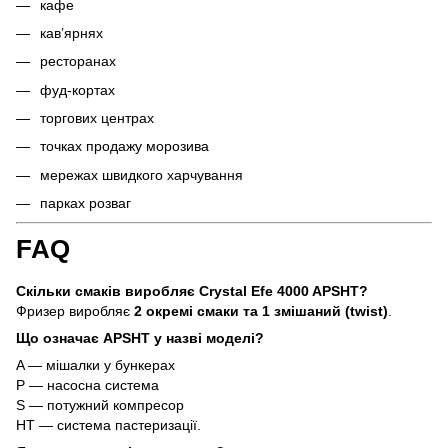
кафе
кав’ярнях
ресторанах
фуд-кортах
торгових центрах
точках продажу морозива
мережах швидкого харчування
парках розваг
FAQ
Скільки смаків виробляє Crystal Efe 4000 APSHT?
Фризер виробляє
2 окремі смаки та 1 змішаний (twist)
.
Що означає APSHT у назві моделі?
A — мішалки у бункерах
P — насосна система
S — потужний компресор
HT — система пастеризації.