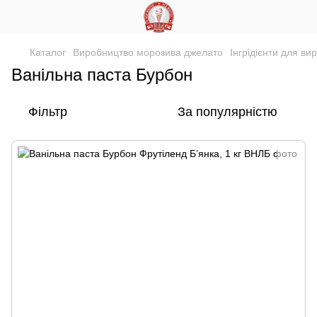
Каталог
Виробництво морозива джелато
Інгрідієнти для в
Ванільна паста Бурбон
Фільтр
За популярністю