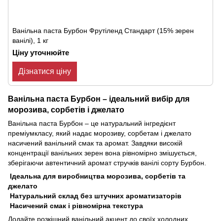
Ванільна паста Бурбон Фрутіленд Стандарт (15% зерен
ванілі), 1 кг
Ціну уточнюйте
Дізнатися ціну
Ванільна паста Бурбон – ідеальний вибір для
морозива, сорбетів і джелато
Ванільна паста Бурбон – це натуральний інгредієнт
преміумкласу, який надає морозиву, сорбетам і джелато
насичений ванільний смак та аромат. Завдяки високій
концентрації ванільних зерен вона рівномірно змішується,
зберігаючи автентичний аромат стручків ванілі сорту Бурбон.
Ідеальна для виробництва морозива, сорбетів та
джелато
Натуральний склад без штучних ароматизаторів
Насичений смак і рівномірна текстура
Додайте розкішний ванільний акцент до своїх холодних