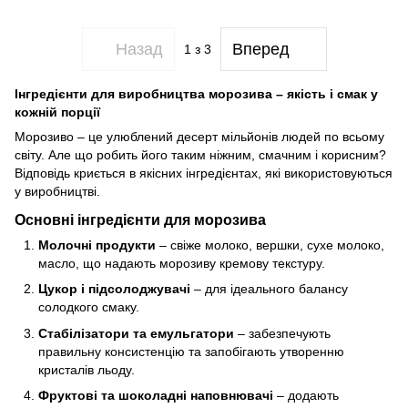
Назад
Вперед
1
з 3
Інгредієнти для виробництва морозива – якість і смак у
кожній порції
Морозиво – це улюблений десерт мільйонів людей по всьому
світу. Але що робить його таким ніжним, смачним і корисним?
Відповідь криється в якісних інгредієнтах, які використовуються
у виробництві.
Основні інгредієнти для морозива
Молочні продукти
– свіже молоко, вершки, сухе молоко,
масло, що надають морозиву кремову текстуру.
Цукор і підсолоджувачі
– для ідеального балансу
солодкого смаку.
Стабілізатори та емульгатори
– забезпечують
правильну консистенцію та запобігають утворенню
кристалів льоду.
Фруктові та шоколадні наповнювачі
– додають