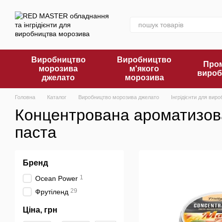
Перейти до основного контенту
Виробництво
Виробництво
Пром
морозива
м'якого
вироб
джелато
морозива
Головна
Каталог
Виробництво морозива джелато
Інгрідієнти для ви
Концентрована ароматизов
паста
Бренд
1
Ocean Power
29
Фрутіленд
Ціна, грн