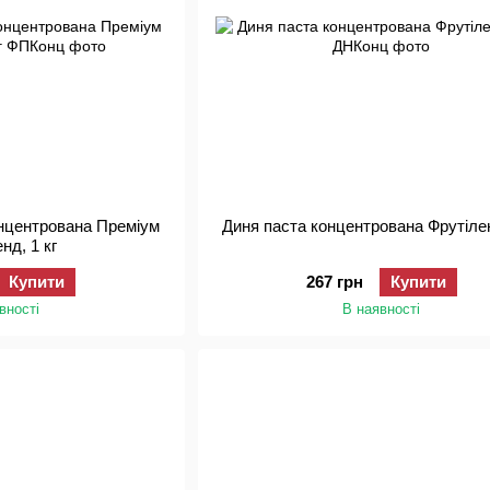
онцентрована Преміум
Диня паста концентрована Фрутілен
нд, 1 кг
Купити
267 грн
Купити
вності
В наявності