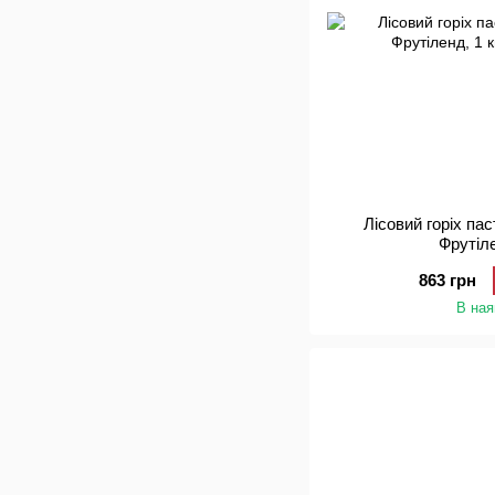
Лісовий горіх па
Фрутіле
863 грн
В ная