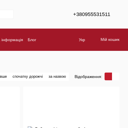
+380955531511
Мій кошик
а інформація
Блог
Укр
Обмін та повернення
Бренди
Відображення:
евше
спочатку дорожчі
за назвою