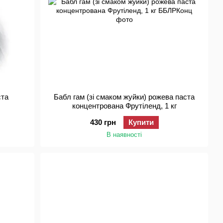
ста
Бабл гам (зі смаком жуйки) рожева паста
концентрована Фрутіленд, 1 кг
430 грн
Купити
В наявності