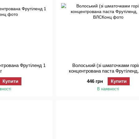
ентрована Фрутіленд 1
Волоський (зі шматочками горі
кг
концентрована паста Фрутіленд, 
Купити
446 грн
Купити
вності
В наявності