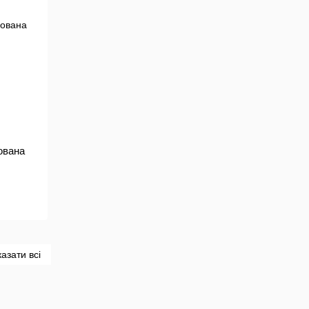
ована
азати всі