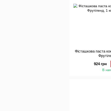
Фісташкова паста к
Фрутіле
924 грн
В ная