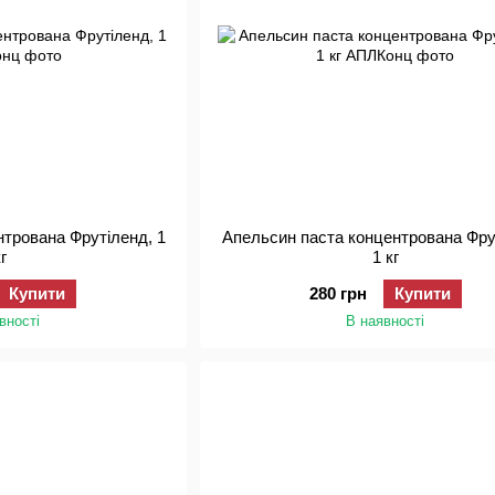
нтрована Фрутіленд, 1
Апельсин паста концентрована Фру
кг
1 кг
Купити
280 грн
Купити
вності
В наявності