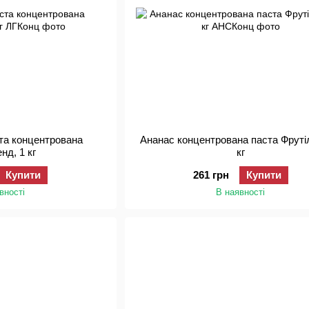
ста концентрована
Ананас концентрована паста Фруті
нд, 1 кг
кг
Купити
261 грн
Купити
вності
В наявності