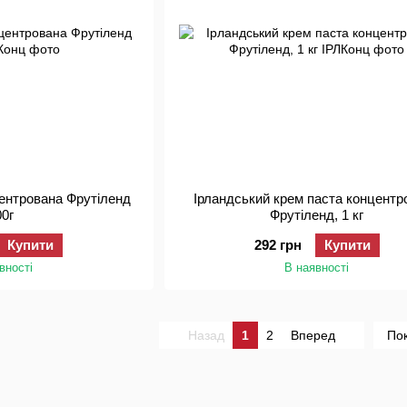
центрована Фрутіленд
Ірландський крем паста концентр
00г
Фрутіленд, 1 кг
Купити
292 грн
Купити
вності
В наявності
Назад
1
2
Вперед
Пок