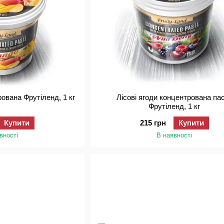
ована Фрутіленд, 1 кг
Лісові ягоди концентрована па
Фрутіленд, 1 кг
Купити
215 грн
Купити
вності
В наявності