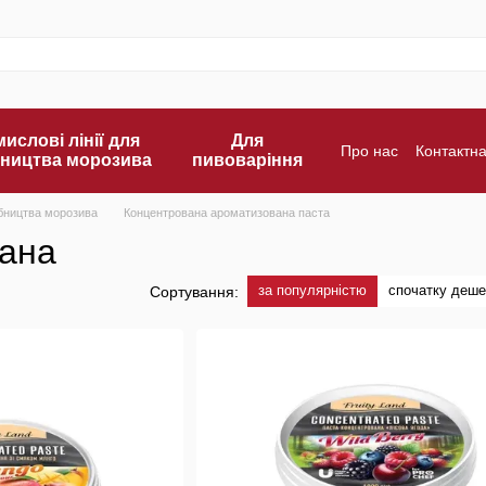
ислові лінії для
Для
Про нас
Контактн
ництва морозива
пивоваріння
Оплата і доставка
робництва морозива
Концентрована ароматизована паста
ана
за популярністю
спочатку деш
Сортування: