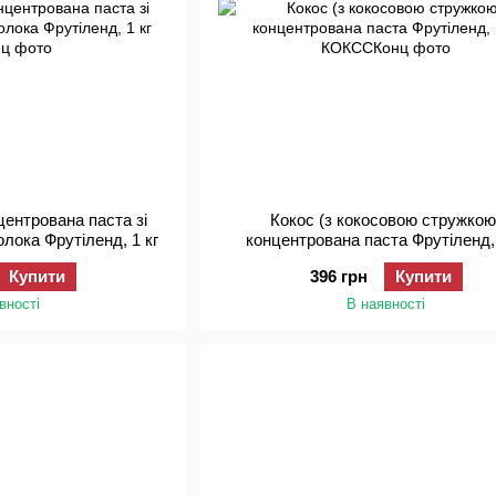
центрована паста зі
Кокос (з кокосовою стружкою
лока Фрутіленд, 1 кг
концентрована паста Фрутіленд, 
Купити
396 грн
Купити
вності
В наявності