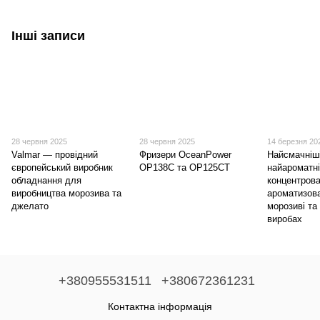
Інші записи
28 червня 2025
28 червня 2025
14 березня 20
Valmar — провідний
Фризери OceanPower
Найсмачніші
європейський виробник
OP138C та OP125CT
найароматні
обладнання для
концентрова
виробництва морозива та
ароматизова
джелато
морозиві та
виробах
+380955531511
+380672361231
Контактна інформація