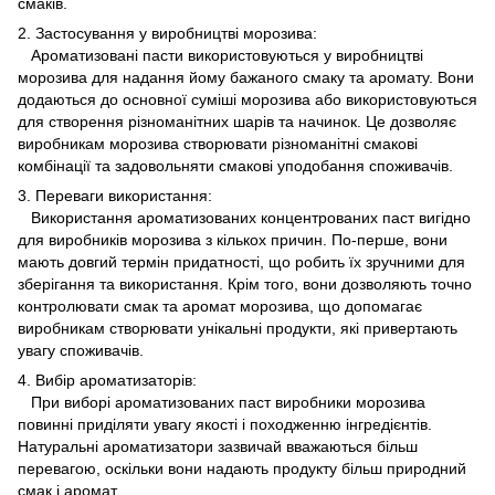
смаків.
2. Застосування у виробництві морозива:
Ароматизовані пасти використовуються у виробництві
морозива для надання йому бажаного смаку та аромату. Вони
додаються до основної суміші морозива або використовуються
для створення різноманітних шарів та начинок. Це дозволяє
виробникам морозива створювати різноманітні смакові
комбінації та задовольняти смакові уподобання споживачів.
3. Переваги використання:
Використання ароматизованих концентрованих паст вигідно
для виробників морозива з кількох причин. По-перше, вони
мають довгий термін придатності, що робить їх зручними для
зберігання та використання. Крім того, вони дозволяють точно
контролювати смак та аромат морозива, що допомагає
виробникам створювати унікальні продукти, які привертають
увагу споживачів.
4. Вибір ароматизаторів:
При виборі ароматизованих паст виробники морозива
повинні приділяти увагу якості і походженню інгредієнтів.
Натуральні ароматизатори зазвичай вважаються більш
перевагою, оскільки вони надають продукту більш природний
смак і аромат.