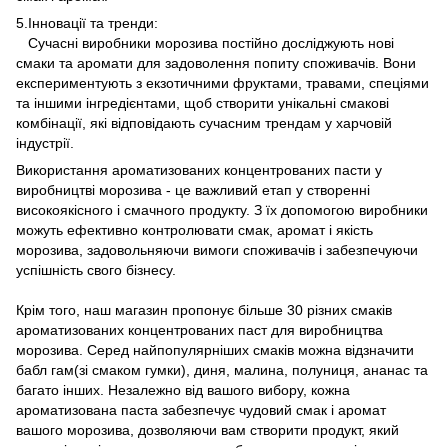
5.Інновації та тренди:
Сучасні виробники морозива постійно досліджують нові
смаки та аромати для задоволення попиту споживачів. Вони
експериментують з екзотичними фруктами, травами, спеціями
та іншими інгредієнтами, щоб створити унікальні смакові
комбінації, які відповідають сучасним трендам у харчовій
індустрії.
Використання ароматизованих концентрованих пасти у
виробництві морозива - це важливий етап у створенні
високоякісного і смачного продукту. З їх допомогою виробники
можуть ефективно контролювати смак, аромат і якість
морозива, задовольняючи вимоги споживачів і забезпечуючи
успішність свого бізнесу.
Крім того, наш магазин пропонує більше 30 різних смаків
ароматизованих концентрованих паст для виробництва
морозива. Серед найпопулярніших смаків можна відзначити
бабл гам(зі смаком гумки), диня, малина, полуниця, ананас та
багато інших. Незалежно від вашого вибору, кожна
ароматизована паста забезпечує чудовий смак і аромат
вашого морозива, дозволяючи вам створити продукт, який