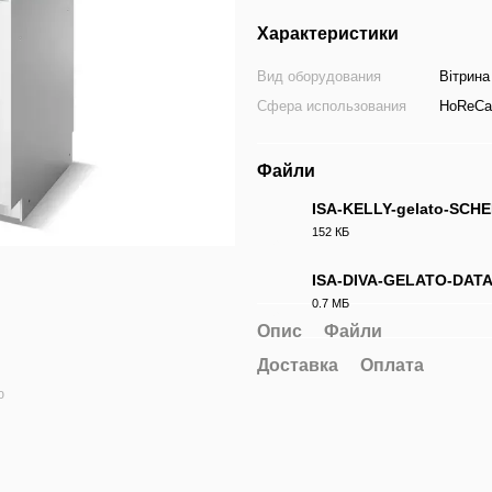
Характеристики
Вид оборудования
Вітрина
Сфера использования
HoReCa
Файли
ISA-KELLY-gelato-SCH
152 КБ
PDF
ISA-DIVA-GELATO-DATA
0.7 МБ
PDF
Опис
Файли
Доставка
Оплата
ю