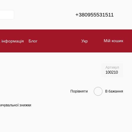
+380955531511
Мій кошик
а інформація
Блог
Укр
Обмін та повернення
Бренди
Артикул
100210
Порівняти
В бажання
ичувальної знижки