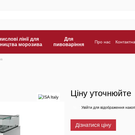
ислові лінії для
Для
Про нас
Контактн
ництва морозива
пивоваріння
Оплата і доставка
ва
Ціну уточнюйте
Увійти
для відображення накоп
%
Дізнатися ціну