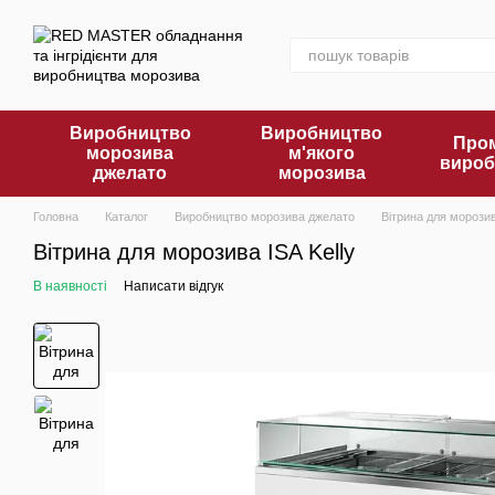
Перейти до основного контенту
Виробництво
Виробництво
Пром
морозива
м'якого
вироб
джелато
морозива
Головна
Каталог
Виробництво морозива джелато
Вітрина для морози
Вітрина для морозива ISA Kelly
В наявності
Написати відгук