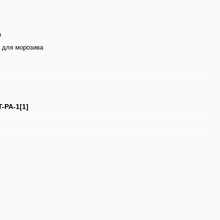
a
а для морозива
-PA-1[1]