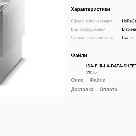
Характеристики
Сфера использования
HoReC
Вид оборудования
Вітрин
Страна производитель
Італія
Файли
ISA-FIJI-LX-DATA-SHEET
132 КБ
PDF
Опис
Файли
Доставка
Оплата
ю