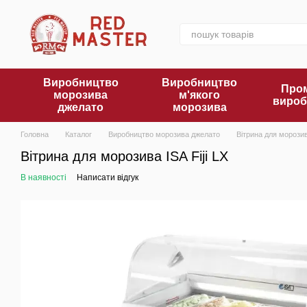
Перейти до основного контенту
Виробництво
Виробництво
Пром
морозива
м'якого
вироб
джелато
морозива
Головна
Каталог
Виробництво морозива джелато
Вітрина для морози
Вітрина для морозива ISA Fiji LX
В наявності
Написати відгук