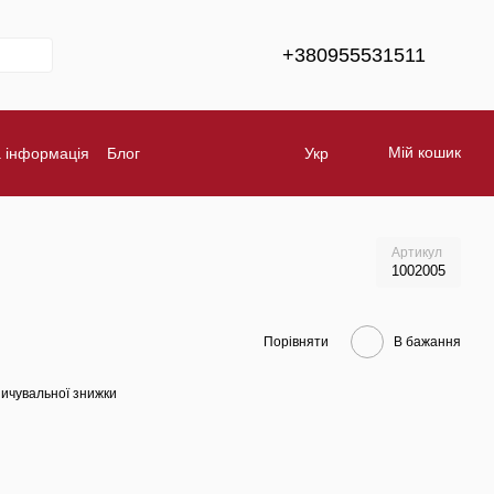
+380955531511
Мій кошик
а інформація
Блог
Укр
Обмін та повернення
Бренди
Артикул
1002005
Порівняти
В бажання
ичувальної знижки