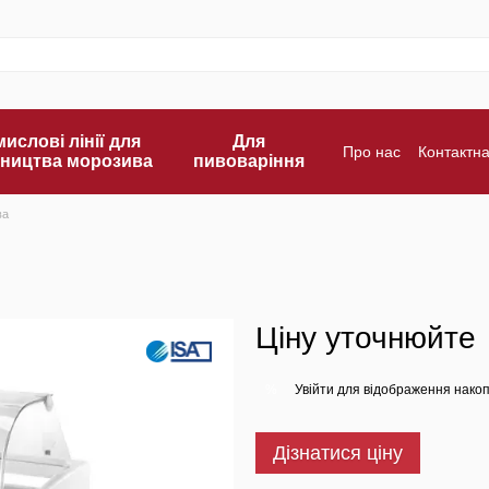
ислові лінії для
Для
Про нас
Контактн
ництва морозива
пивоваріння
Оплата і доставка
ва
Ціну уточнюйте
Увійти
для відображення накоп
%
Дізнатися ціну