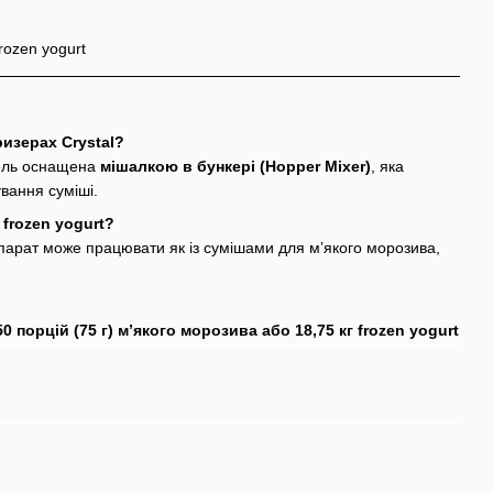
rozen yogurt
изерах Crystal?
ель оснащена
мішалкою в бункері (Hopper Mixer)
, яка
вання суміші.
frozen yogurt?
апарат може працювати як із сумішами для м’якого морозива,
50 порцій (75 г) м’якого морозива або 18,75 кг frozen yogurt