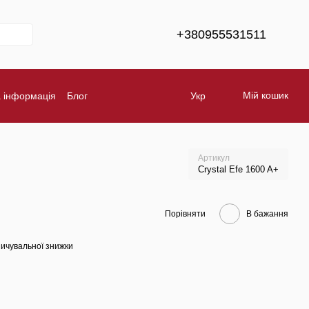
+380955531511
Мій кошик
а інформація
Блог
Укр
Обмін та повернення
Бренди
Артикул
Crystal Efe 1600 A+
Порівняти
В бажання
ичувальної знижки