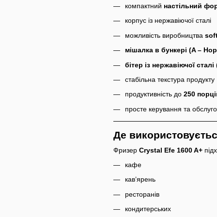
компактний
настільний фо
корпус із нержавіючої сталі
можливість виробництва
sof
мішалка в бункері (A – Hop
бітер із нержавіючої сталі 
стабільна текстура продукту
продуктивність до
250 порці
просте керування та обслуг
Де використовуєть
Фризер
Crystal Efe 1600 A+
підх
кафе
кав’ярень
ресторанів
кондитерських