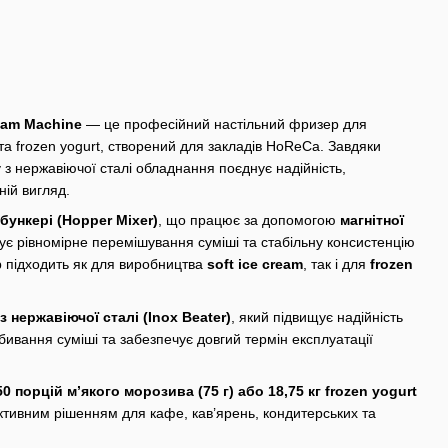
ream Machine
— це професійний настільний фризер для
та frozen yogurt, створений для закладів HoReCa. Завдяки
 з нержавіючої сталі обладнання поєднує надійність,
ній вигляд.
бункері (Hopper Mixer)
, що працює за допомогою
магнітної
ує рівномірне перемішування суміші та стабільну консистенцію
р підходить як для виробництва
soft ice cream
, так і для
frozen
із нержавіючої сталі (Inox Beater)
, який підвищує надійність
ивання суміші та забезпечує довгий термін експлуатації
50 порцій м’якого морозива (75 г) або 18,75 кг frozen yogurt
ктивним рішенням для кафе, кав’ярень, кондитерських та