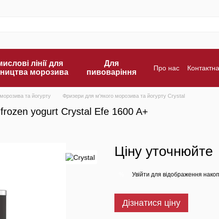
ислові лінії для
Для
Про нас
Контактн
ництва морозива
пивоваріння
Оплата і доставка
 морозива та йогурту
Фризери для м'якого морозива та йогурту Crystal
rozen yogurt Crystal Efe 1600 A+
Ціну уточнюйте
Увійти
для відображення накоп
%
Дізнатися ціну