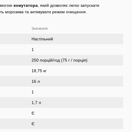
помогою
комутатора
, який дозволяє легко запускати
сть морозива та активувати режим очищення.
Значення
Настільний
1
250 порцій/год (75 г / порція)
18,75 кг
16 л
1
1,7 л
Є
Є