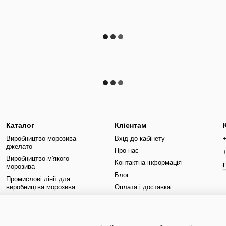
Каталог
Клієнтам
Виробництво морозива
Вхід до кабінету
джелато
Про нас
Виробництво м'якого
Контактна інформація
морозива
Блог
Промислові лінії для
виробництва морозива
Оплата і доставка
Для пивоваріння
Обмін та повернення
Бренди