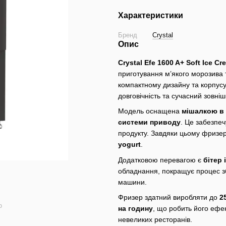
Характеристики
Бренд
Crystal
Опис
Crystal Efe 1600 A+ Soft Ice C
приготування м’якого морозива 
компактному дизайну та корпусу
довговічність та сучасний зовніш
Модель оснащена
мішалкою в 
системи приводу
. Це забезпеч
продукту. Завдяки цьому фризе
yogurt
.
Додатковою перевагою є
бітер 
обладнання, покращує процес зб
машини.
Фризер здатний виробляти до
2
ю
на годину
, що робить його ефе
невеликих ресторанів.