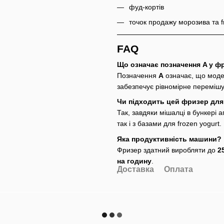
фуд-кортів
точок продажу морозива та f
FAQ
Що означає позначення A у фр
Позначення
A
означає, що мод
забезпечує рівномірне перемішу
Чи підходить цей фризер для 
Так, завдяки мішалці в бункері 
так і з базами для frozen yogurt.
Яка продуктивність машини?
Фризер здатний виробляти до
2
на годину
.
Доставка
Оплата