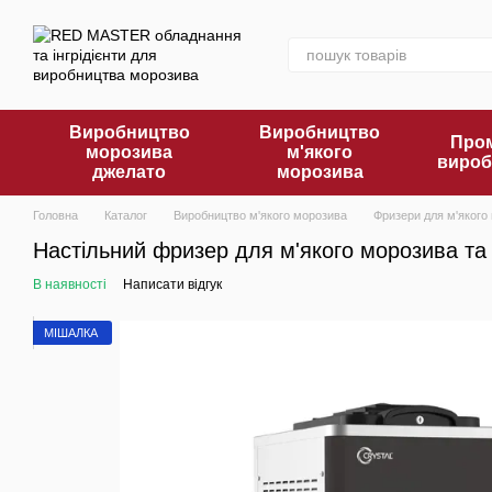
Перейти до основного контенту
Виробництво
Виробництво
Пром
морозива
м'якого
вироб
джелато
морозива
Головна
Каталог
Виробництво м'якого морозива
Фризери для м'якого
Настільний фризер для м'якого морозива та f
В наявності
Написати відгук
МІШАЛКА