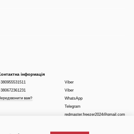
Контактна інформація
+380955531511
Viber
+380672361231
Viber
WhatsApp
Передзвонити вам?
Telegram
redmaster.freezer2024@gmail.com
Київ вулиця В'ячеслава Чорновола
41, 02200