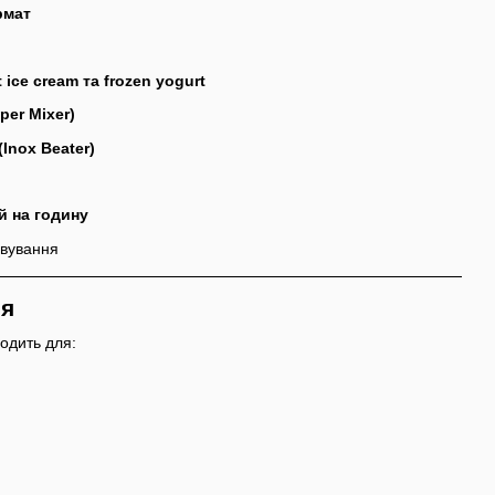
рмат
t ice cream та frozen yogurt
per Mixer)
(Inox Beater)
й на годину
овування
ся
одить для: