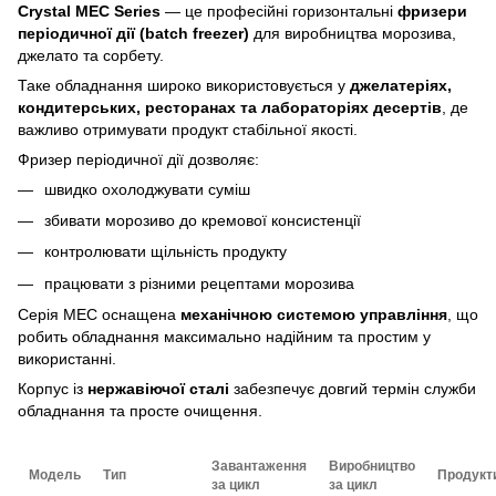
Crystal MEC Series
— це професійні горизонтальні
фризери
періодичної дії (batch freezer)
для виробництва морозива,
джелато та сорбету.
Таке обладнання широко використовується у
джелатеріях,
кондитерських, ресторанах та лабораторіях десертів
, де
важливо отримувати продукт стабільної якості.
Фризер періодичної дії дозволяє:
швидко охолоджувати суміш
збивати морозиво до кремової консистенції
контролювати щільність продукту
працювати з різними рецептами морозива
Серія MEC оснащена
механічною системою управління
, що
робить обладнання максимально надійним та простим у
використанні.
Корпус із
нержавіючої сталі
забезпечує довгий термін служби
обладнання та просте очищення.
Завантаження
Виробництво
Модель
Тип
Продукт
за цикл
за цикл