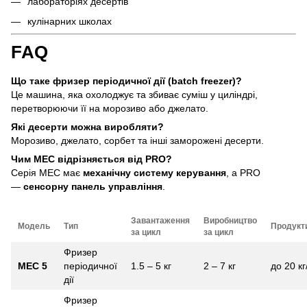
лабораторіях десертів
кулінарних школах
FAQ
Що таке фризер періодичної дії (batch freezer)?
Це машина, яка охолоджує та збиває суміш у циліндрі,
перетворюючи її на морозиво або джелато.
Які десерти можна виробляти?
Морозиво, джелато, сорбет та інші заморожені десерти.
Чим MEC відрізняється від PRO?
Серія MEC має
механічну систему керування
, а PRO
—
сенсорну панель управління
.
Завантаження
Виробництво
Модель
Тип
Продукт
за цикл
за цикл
Фризер
MEC 5
періодичної
1.5 – 5 кг
2 – 7 кг
до 20 кг
дії
Фризер