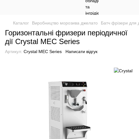
Каталог
Виробництво морозива джелато
Батч фрізери для
Горизонтальні фризери періодичної
дії Crystal MEC Series
Артикул:
Crystal MEC Series
Написати відгук