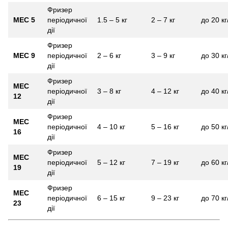
Фризер
MEC 5
періодичної
1.5 – 5 кг
2 – 7 кг
до 20 кг
дії
Фризер
MEC 9
періодичної
2 – 6 кг
3 – 9 кг
до 30 кг
дії
Фризер
MEC
періодичної
3 – 8 кг
4 – 12 кг
до 40 кг
12
дії
Фризер
MEC
періодичної
4 – 10 кг
5 – 16 кг
до 50 кг
16
дії
Фризер
MEC
періодичної
5 – 12 кг
7 – 19 кг
до 60 кг
19
дії
Фризер
MEC
періодичної
6 – 15 кг
9 – 23 кг
до 70 кг
23
дії