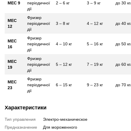
MEC 9
періодичної
2 – 6 кг
3 – 9 кг
до 30 кг
дії
Фризер
MEC
періодичної
3 – 8 кг
4 – 12 кг
до 40 кг
12
дії
Фризер
MEC
періодичної
4 – 10 кг
5 – 16 кг
до 50 кг
16
дії
Фризер
MEC
періодичної
5 – 12 кг
7 – 19 кг
до 60 кг
19
дії
Фризер
MEC
періодичної
6 – 15 кг
9 – 23 кг
до 70 кг
23
дії
Характеристики
Тип управления
Электро-механическое
Предназначение
Для мороженного