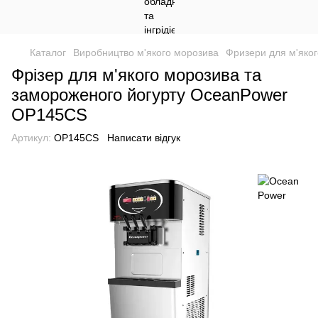
Каталог
Виробництво м'якого морозива
Фризери для м'яког
Фрізер для м'якого морозива та
замороженого йогурту OceanPower
OP145CS
Артикул:
OP145CS
Написати відгук