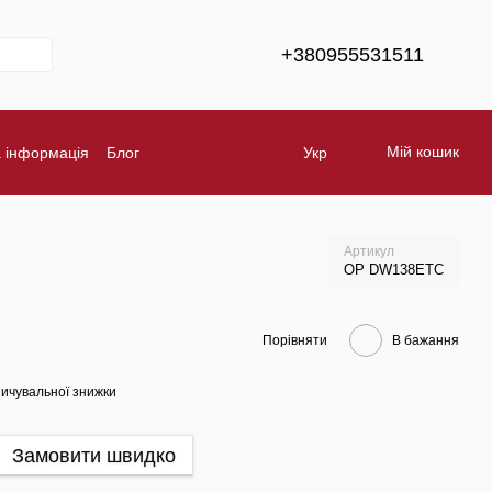
+380955531511
Мій кошик
а інформація
Блог
Укр
Обмін та повернення
Бренди
Артикул
OP DW138ETC
Порівняти
В бажання
ичувальної знижки
Замовити швидко