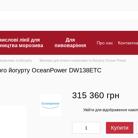
ислові лінії для
Для
Про нас
Контактн
ництва морозива
пивоваріння
Оплата і доставка
 морозива та йогурту
Фризери для м'якого морозива та йогурту Ocean Power
ного йогурту OceanPower DW138ETC
315 360 грн
Увійти
для відображення накоп
%
Купити