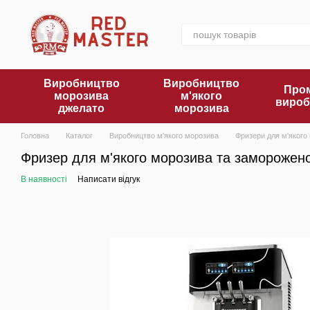
Перейти до основного контенту
Виробництво
Виробництво
Пром
морозива
м'якого
вироб
джелато
морозива
Головна
Каталог
Виробництво м'якого морозива
Фризери для м'якого
Фризер для м'якого морозива та замороже
В наявності
Написати відгук